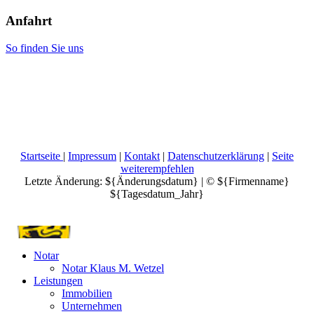
Anfahrt
So finden Sie uns
Startseite
|
Impressum
|
Kontakt
|
Datenschutzerklärung
|
Seite
weiterempfehlen
Letzte Änderung: ${Änderungsdatum} | © ${Firmenname}
${Tagesdatum_Jahr}
Ihr Unternehmen
Bitte fügen Sie hier Ihren Webseiten-Titel ein.
Notar
Notar Klaus M. Wetzel
Leistungen
Immobilien
Unternehmen