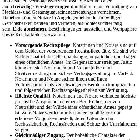
und erstellen Vermögensverzeichnisse. Sie können aber
auch
freiwillige Versteigerungen
durchführen und Vermittlung von
Nachlass- und Gesamtgutauseinandersetzungen vornehmen.
Daneben können Notare in Angelegenheiten der freiwilligen
Gerichtsbarkeit beraten und vertreten, als Schiedsrichter tätig
sein,
Eide abnehmen
, Bescheinigungen ausstellen und Wertpapiere
sowie Kostbarkeiten verwahren.
Vorsorgende Rechtspflege
. Notarinnen und Notare sind auf
dem Gebiet der vorsorgenden Rechtspflege tätig. Sie sind wie
Richter staatlich bestellt, unabhängig, unparteilich und Träger
eines öffentlichen Amtes. Im Gegensatz zur streitigen Justiz
kümmern sich Notarinnen und Notare jedoch um
Streitvermeidung und sichere Vertragsgestaltung im Vorfeld.
Notarinnen und Notare stehen Ihnen und Ihren
Vertragspartnern als verschwiegener Berater in komplizierten
und folgenreichen Rechtsangelegenheiten zur Verfügung.
Höchste Qualität.
Notarinnen und Notare verbinden höchste
juristische Ansprüche mit einem Berufsethos, der von
Neutralität und der Würde eines öffentlichen Amtes geprägt
ist. Zum Notar werden nur besonders qualifizierte und
erfahrene Volljuristen bestellt, deren Urkunden für
Rechtssicherheit, Rechtsfrieden und Schutz des Unerfahrenen
sorgen.
Gleichmäßiger Zugang.
Der hoheitliche Charakter der