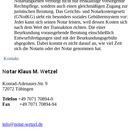
Notartätigkeiten verbürgt nicht nur erstklassige vorsorgende
Rechtspflege, sondern auch einen gleichmäßigen Zugang zur
juristischen Beratung. Das Gerichts- und Notarkostengesetz
(GNotKG) sieht ein besonders soziales Gebührensystem vor:
Jeder kann sich seinen Notar leisten, weil dessen Kosten sich
nach dem Wert der Transaktion richten. Die einer
Beurkundung vorausgehende Beratung einschließlich
Entwurfsfertigungen sind mit der Beurkundungs­gebühr
abgegolten. Dabei kommt es nicht darauf an, wie viel Zeit
sich die Notarin oder der Notar genommen hat.
Kontakt
N
otar Klaus M.
W
etzel
Konrad-Adenauer-Str. 9
72072 Tübingen
Telefon
+49 7071 70894-0
Fax
+49 7071 70894-94
info@notar-wetzel.de